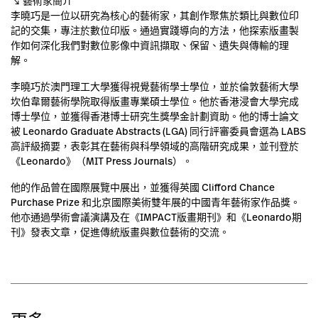
↘ 藝術家簡介
李曉巧是一位以研究為核心的藝術家，其創作聚焦於類比與數位印
記的交集，專注於數位印版。通過實踐導向的方法，他探索版畫製
作如何深化我們對數位影像中資訊擷取、保留、遺失與傳輸的理
解。
李曉巧於澳門理工大學獲得視覺藝術學士學位，並於倫敦藝術大學
坎伯韋爾藝術學院取得版畫專業碩士學位。他於香港浸會大學完成
博士學位，並獲得香港博士研究生獎學金計劃資助。他的博士論文
被 Leonardo Graduate Abstracts (LGA) 同行評審委員會選為 LABS
高評級摘要，表彰其在藝術與科學領域的高階研究成果，並刊登於
《Leonardo》（MIT Press Journals）。
他的作品曾在國際展覽中展出，並獲得英國 Clifford Chance
Purchase Prize 和北京國際美術雙年展的中國青年藝術家作品獎。
他亦通過學術會議演講及在《IMPACT版畫期刊》和《Leonardo期
刊》發表文章，促進傳統版畫與數位藝術的交流。