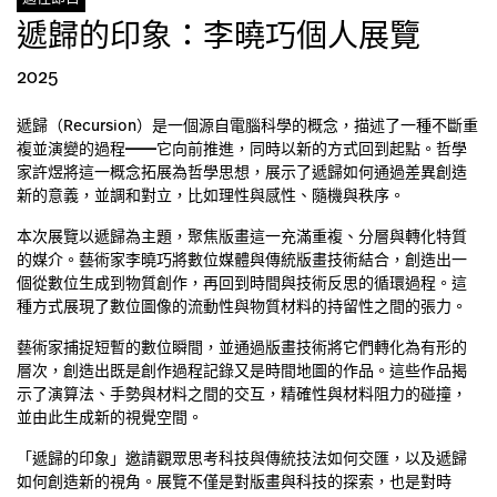
遞歸的印象：李曉巧個人展覽
2025
遞歸（Recursion）是一個源自電腦科學的概念，描述了一種不斷重
複並演變的過程━━它向前推進，同時以新的方式回到起點。哲學
家許煜將這一概念拓展為哲學思想，展示了遞歸如何通過差異創造
新的意義，並調和對立，比如理性與感性、隨機與秩序。
本次展覽以遞歸為主題，聚焦版畫這一充滿重複、分層與轉化特質
的媒介。藝術家李曉巧將數位媒體與傳統版畫技術結合，創造出一
個從數位生成到物質創作，再回到時間與技術反思的循環過程。這
種方式展現了數位圖像的流動性與物質材料的持留性之間的張力。
藝術家捕捉短暫的數位瞬間，並通過版畫技術將它們轉化為有形的
層次，創造出既是創作過程記錄又是時間地圖的作品。這些作品揭
示了演算法、手勢與材料之間的交互，精確性與材料阻力的碰撞，
並由此生成新的視覺空間。
「遞歸的印象」邀請觀眾思考科技與傳統技法如何交匯，以及遞歸
如何創造新的視角。展覽不僅是對版畫與科技的探索，也是對時